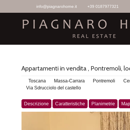
info@piagnarohome.it
+39 0187977321
Appartamenti in vendita , Pontremoli, lo
Toscana
Massa-Carrara
Pontremoli
Cen
Via Sdrucciolo del castello
Descrizione
Caratteristiche
Planimetrie
Map