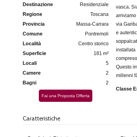
Destinazione
Residenziale
vasca. Si
Regione
Toscana
arriviamo
Provincia
Massa-Carrara
via Garib
e autenti
Comune
Pontremoli
soppalcat
Località
Centro storico
installat
Superficie
181 m²
compreso 
Locali
5
Questo imm
Camere
2
millenni f
Bagni
2
Classe E
Fai una Proposta Offerta
Caratteristiche