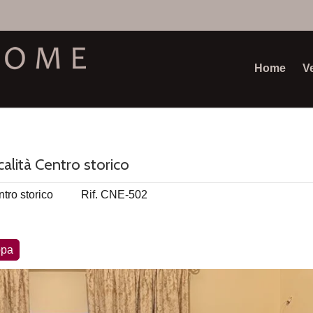
Home
V
calità Centro storico
tro storico
Rif. CNE-502
pa