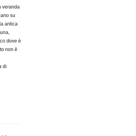
la veranda
iano su
ta antica
 una,
ico dove è
nto non è
a di