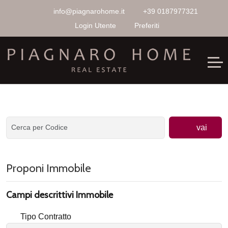
info@piagnarohome.it
+39 0187977321
Login Utente
Preferiti
vai
Proponi Immobile
Campi descrittivi Immobile
Tipo Contratto