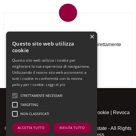
Newsletter Immobiliare
×
Questo sito web utilizza
Ricevi le nostre proposte immobiliari direttamente
cookie
nella tua email!
Questo sito web utilizza i cookie per
migliorare la tua esperienza di navigazione.
Utilizzando il nostro sito web acconsenti a
tutti i cookie in conformità con la nostra
policy per i cookie.
Leggi di più
STRETTAMENTE NECESSARI
TARGETING
Admin
|
Informativa Privacy
|
Informativa Cookie
|
Revoca
NON CLASSIFICATI
Consensi
ACCETTA TUTTO
RIFIUTA TUTTO
© Copyright 2026 - Piagnaro Home Real Estate - All Rights
reserved - Part. IVA 01446910455