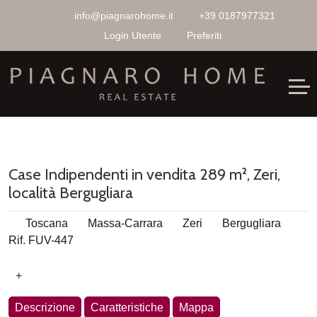
info@piagnarohome.it
+39 0187977321
Login Utente
Preferiti
Case Indipendenti in vendita 289 m², Zeri,
località Bergugliara
Toscana
Massa-Carrara
Zeri
Bergugliara
Rif. FUV-447
+
Descrizione
Caratteristiche
Mappa