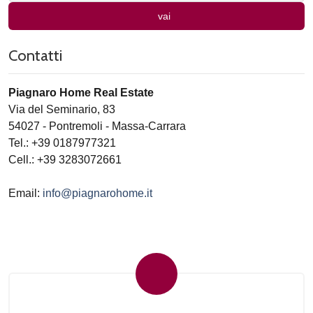
vai
Contatti
Piagnaro Home Real Estate
Via del Seminario, 83
54027
-
Pontremoli
-
Massa-Carrara
Tel.:
+39 0187977321
Cell.: +39 3283072661
Email:
info@piagnarohome.it
Invia la tua ricerca all'agenzia